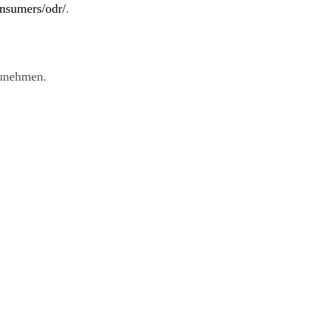
onsumers/odr/
.
lzunehmen.